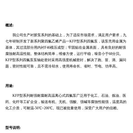
概述:
我公司生产衬胶泵系列的基础上，为了适应市场需求，满足用户要求，九
七年研制开发了新系列聚四氟乙烯产品一KFP型系列四氟泵，该泵壳用金属为
基体，其过流部分用内衬F46模压成型；牢固贴在金属表面， 具有良好的耐强
腐蚀耐高温性能。整体结构简单，维修方便，运行平稳，噪音小于68分贝。
KFP型系列四氟泵泵轴处密封采用高强度机械密封，解决了跑、冒、滴、漏问
题，密封性能可靠，且不需冷却水，使用寿命长、省时、节电、功率高。
用途:
KFP型系列耐强耐腐耐高温离心式四氟泵广泛用于化工、石油、炼油、医
药、化纤等工矿企业，输送有机、无机、强酸、强碱等腐蚀性能强，温度高的
化工介质，可耐温-50℃~200℃。现已被批量使用，深受广大用户的信赖。
型号说明: