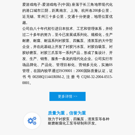
爱游戏电子-爱游戏电子(中国) 座落于长三角地带现代化
的港口城市江阴，距离南京、上海、杭州各200多公里，
近无锡、常州三十多公里，交通十分便捷，地理位置优
越。
公司自八十年代初引进日本技术、工艺和管理体系，并经
过二十多年的努力，至今已发展成系列化、规模化，生产
耐磨、耐腐、耐温系列衬胶泵、四氟泵、渣浆泵的大中型
企业，并在此基础上开发了衬胶污水泵、衬胶自吸泵、衬
胶砂磨泵、衬胶三爪泵等一系列产品，形成了集设计、开
发、生产、销售、服务一条龙的现代化企业。公司实行市
场品牌化、产品化、管理目标化、营销多元化，实施6S
管理，在国内较早通过ISO9001：2000国际质量认证，证
书号00208Q11441R0M-2,注册号CQM-32-2004-0515-
0001。
更多详情 >>
质量为重，信誉为重
致力于衬胶泵，四氟泵，渣浆泵等各种
耐磨耐腐化工泵等研制和开发。