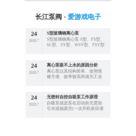
长江泵阀 ·
爱游戏电子
24
S型玻璃钢离心泵
S型玻璃钢离心泵 S型、FS型、
2020.7
SL型、SY型、WSY型、FSY型
系列玻璃钢泵，其接触液体的
过流部件均采用聚乙烯醇缩丁
醛、改性酚醛玻璃纤维材料经
24
离心泵吸不上水的原因分析
高温模压而成，具有
离心泵以其结构简单、使用维
2020.7
修方便、效率较高而成为工业
上应用广泛的一种水泵，但也
因有时离心式水泵提不上水而
令人倍感烦恼。现就离心泵提
24
无密封自控自吸泵工作原理
不上水这一故障的原因加以分
自吸泵就是泵在启动前无需加
析。
2020.7
引水或抽真空(一次开机前应灌
满水)，启动后经短暂时间运
转，依靠泵本身的作用，把水
吸上来并正常运行的一种泵。
自吸泵的主要水力元件叶轮和
泵壳与